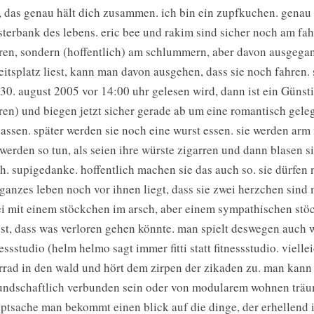
, das genau hält dich zusammen. ich bin ein zupfkuchen. genau 
sterbank des lebens. eric bee und rakim sind sicher noch am fahr
ren, sondern (hoffentlich) am schlummern, aber davon ausgegan
eitsplatz liest, kann man davon ausgehen, dass sie noch fahren.
30. august 2005 vor 14:00 uhr gelesen wird, dann ist ein Günst
ren) und biegen jetzt sicher gerade ab um eine romantisch gel
lassen. später werden sie noch eine wurst essen. sie werden arm
 werden so tun, als seien ihre würste zigarren und dann blasen s
h. supigedanke. hoffentlich machen sie das auch so. sie dürfen n
 ganzes leben noch vor ihnen liegt, dass sie zwei herzchen sind 
i mit einem stöckchen im arsch, aber einem sympathischen stö
st, dass was verloren gehen könnte. man spielt deswegen auch
nessstudio (helm helmo sagt immer fitti statt fitnessstudio. vielle
rrad in den wald und hört dem zirpen der zikaden zu. man kann 
undschaftlich verbunden sein oder von modularem wohnen trä
ptsache man bekommt einen blick auf die dinge, der erhellend ist