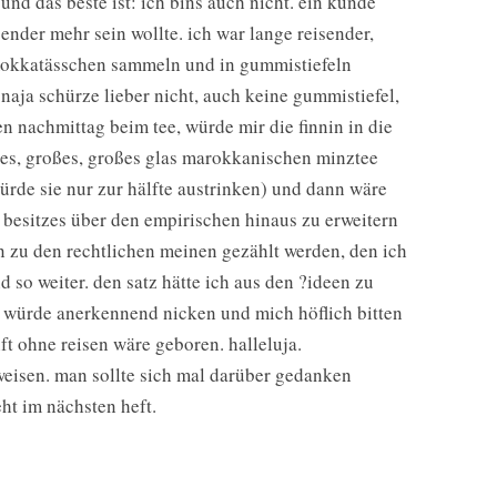
 und das beste ist: ich bins auch nicht. ein kunde
sender mehr sein wollte. ich war lange reisender,
 mokkatässchen sammeln und in gummistiefeln
naja schürze lieber nicht, auch keine gummistiefel,
n nachmittag beim tee, würde mir die finnin in die
es, großes, großes glas marokkanischen minztee
ürde sie nur zur hälfte austrinken) und dann wäre
s besitzes über den empirischen hinaus zu erweitern
n zu den rechtlichen meinen gezählt werden, den ich
so weiter. den satz hätte ich aus den ?ideen zu
in würde anerkennend nicken und mich höflich bitten
ft ohne reisen wäre geboren. halleluja.
weisen. man sollte sich mal darüber gedanken
ht im nächsten heft.