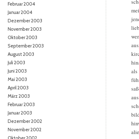
sch
Februar 2004
mei
Januar 2004
jen
Dezember 2003
lie
November 2003
wen
Oktober 2003
aus
September 2003
kir
August 2003
hin
Juli 2003
als
Juni 2003
füh
Mai 2003
April 2003
saß
März 2003
aus
Februar 2003
sch
Januar 2003
bil
Dezember 2002
hin
November 2002
ali
Oktober 2002