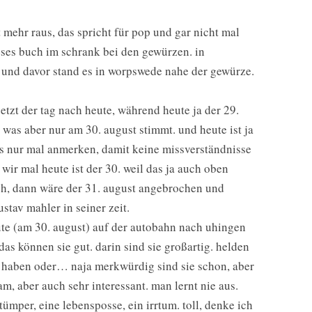
 mehr raus, das spricht für pop und gar nicht mal
eses buch im schrank bei den gewürzen. in
in und davor stand es in worpswede nahe der gewürze.
jetzt der tag nach heute, während heute ja der 29.
t, was aber nur am 30. august stimmt. und heute ist ja
das nur mal anmerken, damit keine missverständnisse
ir mal heute ist der 30. weil das ja auch oben
och, dann wäre der 31. august angebrochen und
tav mahler in seiner zeit.
ute (am 30. august) auf der autobahn nach uhingen
as können sie gut. darin sind sie großartig. helden
u haben oder… naja merkwürdig sind sie schon, aber
am, aber auch sehr interessant. man lernt nie aus.
ümper, eine lebensposse, ein irrtum. toll, denke ich