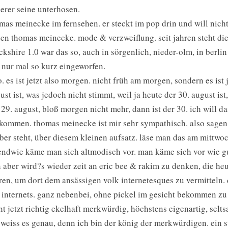
erer seine unterhosen.
mas meinecke im fernsehen. er steckt im pop drin und will nicht
en thomas meinecke. mode & verzweiflung. seit jahren steht di
ckshire 1.0 war das so, auch in sörgenlich, nieder-olm, in berl
 nur mal so kurz eingeworfen.
o. es ist jetzt also morgen. nicht früh am morgen, sondern es ist 
ust ist, was jedoch nicht stimmt, weil ja heute der 30. august is
 29. august, bloß morgen nicht mehr, dann ist der 30. ich will 
kommen. thomas meinecke ist mir sehr sympathisch. also sagen w
ber steht, über diesem kleinen aufsatz. läse man das am mittw
endwie käme man sich altmodisch vor. man käme sich vor wie gus
 aber wird?s wieder zeit an eric bee & rakim zu denken, die he
ren, um dort dem ansässigen volk internetesques zu vermitteln. d
 internets. ganz nebenbei, ohne pickel im gesicht bekommen z
ht jetzt richtig ekelhaft merkwürdig, höchstens eigenartig, selts
 weiss es genau, denn ich bin der könig der merkwürdigen. ein st