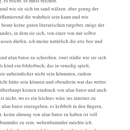
. es reicht. es muss reichen.
, und wie sie sich im sand wälzen. aber genug der
 diffamierend die wahrheit sein kann und wie
 heute keine guten literarischen ratgeber. möge der
ndes, in dem sie sich, von einer von mir selbst
assen dürfen. ich meine natürlich die eric bee und
nd ulan bator zu schreiben. zwei städte wie sie sich
s kind ein bilderbuch, das in venedig spielt,
 sie unheimlicher nicht sein könnnten, zudem
icht hätte sein können und obendrein war das wetter
be überhaupt keinen eindruck von ulan bator und auch
t nicht, wo es ein leichtes wäre ins internet zu
ulan bator einzugeben. es kribbelt in den fingern,
eet. keine ahnung von ulan bator zu haben ist voll
enbummler zu sein. weltenbummler möchte ich