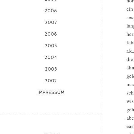
nor
ein
2008
sex
2007
lan
her
2006
fab
2005
r.k
2004
die
ähn
2003
gel
2002
mac
sch
IMPRESSUM
wis
geh
abe
eas