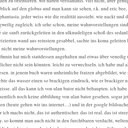
den zu orientieren. wir haben verständnis. viel nicht, aber genug
 blick auf den globus und man kann sie sehen, r.k. und eric bee
phantasia. jeder weiss wie die realtität aussieht. wie nackt und
gweilig zugleich. ich sehe schon, meine wahnvorstellungen sind
r sie sanft zurückgeleiten in den ulknudeligen schoß des sedanla
rizierten wand aus reinstem gesabbel, sachte ins koma geleiten l
., nicht meine wahnvorstellungen.
 finnin hat mich stattdessen angehalten mal etwas über venedig u
licher nicht sein könnten. leicht zu verwechseln. ich habe mal al
esen. in jenem buch waren unheimliche fratzen abgebildet, wie
hte das wasser einen so brackigen eindruck, wie er brackiger n
eisse. all das kann ich von ulan bator nicht behaupten. ich ha
sentlich noch keine abbildung von ulan bator gesehen. sogar jetz
en (heute gehen wir ins internet…) und in der google bildsuche 
r ich machs nicht, das ist authentischer. das ist real. das ist str
y. so kommt man auch nicht in den furchtbaren verdacht, welt