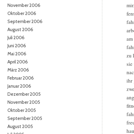
mir
November 2006
fen
Oktober 2006
fah
September 2006
August 2006
arb
Juli 2006
am 
Juni 2006
fah
Mai 2006
zu 
April 2006
sie
März 2006
nac
Februar 2006
ihr
Januar 2006
zwe
Dezember 2005
ang
November 2005
fit
Oktober 2005
fah
September 2005
fre
August 2005
hau