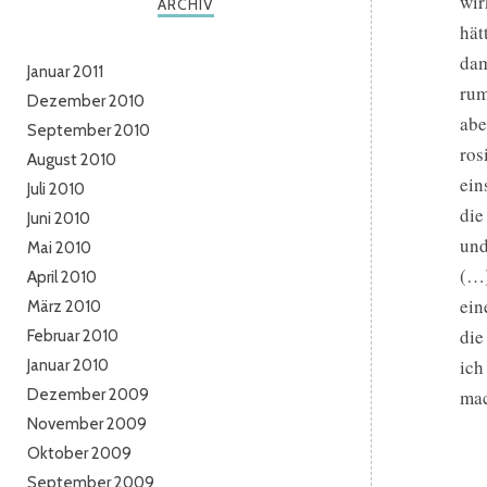
wir
ARCHIV
hät
dam
Januar 2011
rum
Dezember 2010
abe
September 2010
ros
August 2010
ein
Juli 2010
die
Juni 2010
und
Mai 2010
(…)
April 2010
ein
März 2010
die
Februar 2010
ich
Januar 2010
Dezember 2009
mac
November 2009
Oktober 2009
September 2009