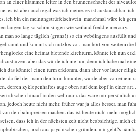
on an einer klammen leiter in den brunnenschacht der niveaulo
ne. es ist aber auch egal was ich meine. es ist austauschbar. i
es. ich bin ein meinungstrüffelschwein. manchmal wäre ich ger
ben langen tag so schön singen wie weiland freddie mercury.
n man so lange täglich (grunz!) so ein webdingens ausfüllt und 
gebrannt und kommt sich nutzlos vor. man hört von weitem die 
chenglocke eine heimat bietende kirchturm, könnte ich nun erk
abzustürzen. aber das würde ich nie tun, denn ich habe mal einen
 ich das könnte) einen turm erklomm, dann aber vor lauter eiligk
rte. da fiel der mann den turm hinunter, wurde aber von einem 
en, derren zyklopenhaftes auge oben auf dem kopf in einer art…
serirdischen hinauf in den weltraum. das wäre mir persönlich un
on, jedoch heute nicht mehr. früher war ja alles besser. man fuh
d von den bahnpreisen machen. das ist heute nicht mehr möglich
weisen, dass ich in der nächsten zeit nicht beabsichtige, mich 
enphobischen, noch aus psychischen gründen. mir geht?s nämlich g