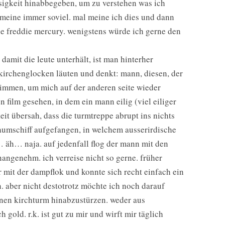
sigkeit hinabbegeben, um zu verstehen was ich
ch meine immer soviel. mal meine ich dies und dann
ne freddie mercury. wenigstens würde ich gerne den
damit die leute unterhält, ist man hinterher
kirchenglocken läuten und denkt: mann, diesen, der
limmen, um mich auf der anderen seite wieder
 film gesehen, in dem ein mann eilig (viel eiliger
eit übersah, dass die turmtreppe abrupt ins nichts
raumschiff aufgefangen, in welchem ausserirdische
 äh… naja. auf jedenfall flog der mann mit den
angenehm. ich verreise nicht so gerne. früher
r mit der dampflok und konnte sich recht einfach ein
. aber nicht destotrotz möchte ich noch darauf
einen kirchturm hinabzustürzen. weder aus
old. r.k. ist gut zu mir und wirft mir täglich