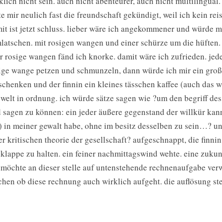
klich nicht sein. auch nicht abenteurer, auch nicht multilingual.
te mir neulich fast die freundschaft gekündigt, weil ich kein rei
it ist jetzt schluss. lieber wäre ich angekommener und würde
latschen. mit rosigen wangen und einer schürze um die hüften. 
r rosige wangen fänd ich knorke. damit wäre ich zufrieden. jede
ige wange petzen und schmunzeln, dann würde ich mir ein groß
schenken und der finnin ein kleines tässchen kaffee (auch das w
 welt in ordnung. ich würde sätze sagen wie ?um den begriff de
 sagen zu können: ein jeder äußere gegenstand der willkür kan
 in meiner gewalt habe, ohne im besitz desselben zu sein…? und 
er kritischen theorie der gesellschaft? aufgeschnappt, die finn
 klappe zu halten. ein feiner nachmittagswind wehte. eine zukun
 möchte an dieser stelle auf untenstehende rechnenaufgabe ver
hen ob diese rechnung auch wirklich aufgeht. die auflösung ste