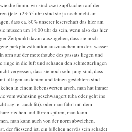
wie die finnin. wir sind zwei zupfkuchen auf der
en (jetzt (23:55 uhr) sind sie ja noch nicht am
gen, dass ca. 80% unserer leserschaft das hier am
 sie müssen um 14:00 uhr da sein, wenn also das hier
iger Zeitpunkt davon auszugehen, dass sie noch
egene parkplatzsituation auszusuchen um dort wasser
 in arm auf der motorhaube des passats liegen und
ie ringe in die luft und schauen den schmetterlingen
icht vergessen, dass sie noch sehr jung sind, dass
mit ulkigen ansichten und feinen gesichtern sind.
ckchen in einem liebenswerten arsch. man hat immer
 wie vom wahnsinn geschwängert tuba oder geht ins
icht sagt er auch fiti). oder man fährt mit dem
harz riechen und flirren spüren, man kann
umen. man kann auch von der norm abweichen.
. der fliessend ist. ein bißchen nervös sein schadet