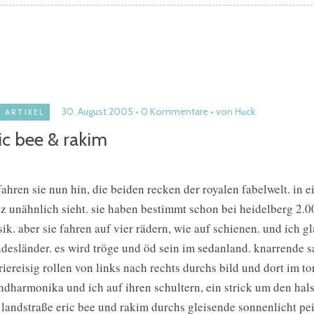
30. August 2005
0 Kommentare
von Huck
ARTIKEL
ic bee & rakim
fahren sie nun hin, die beiden recken der royalen fabelwelt. in
z unähnlich sieht. sie haben bestimmt schon bei heidelberg 2.0
ik. aber sie fahren auf vier rädern, wie auf schienen. und ich g
desländer. es wird tröge und öd sein im sedanland. knarrende sa
riereisig rollen von links nach rechts durchs bild und dort im t
dharmonika und ich auf ihren schultern, ein strick um den hals
 landstraße eric bee und rakim durchs gleisende sonnenlicht p