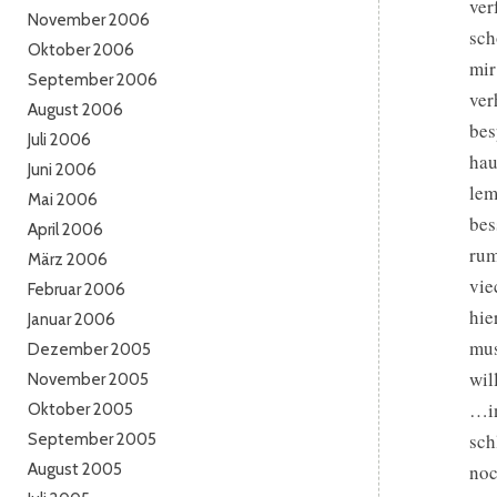
ver
November 2006
sch
Oktober 2006
mir
September 2006
ver
August 2006
bes
Juli 2006
hau
Juni 2006
lem
Mai 2006
bes
April 2006
rum
März 2006
vie
Februar 2006
hie
Januar 2006
mus
Dezember 2005
wil
November 2005
…in
Oktober 2005
sch
September 2005
August 2005
noc