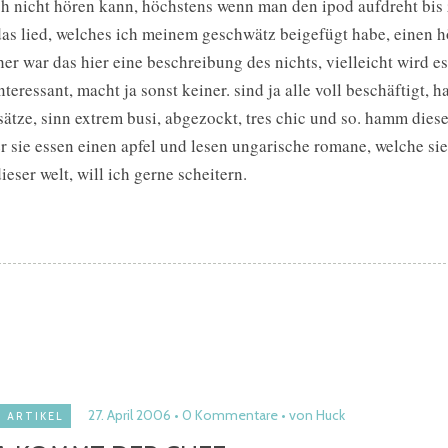
h nicht hören kann, höchstens wenn man den ipod aufdreht bis
das lied, welches ich meinem geschwätz beigefügt habe, einen hö
her war das hier eine beschreibung des nichts, vielleicht wird e
interessant, macht ja sonst keiner. sind ja alle voll beschäftigt, 
ätze, sinn extrem busi, abgezockt, tres chic und so. hamm diese
r sie essen einen apfel und lesen ungarische romane, welche si
dieser welt, will ich gerne scheitern.
27. April 2006
0 Kommentare
von Huck
ARTIKEL