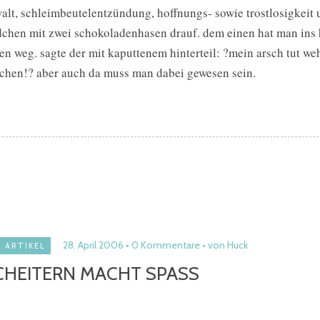
alt, schleimbeutelentzündung, hoffnungs- sowie trostlosigkeit u
dchen mit zwei schokoladenhasen drauf. dem einen hat man ins h
en weg. sagte der mit kaputtenem hinterteil: ?mein arsch tut weh!
chen!? aber auch da muss man dabei gewesen sein.
28. April 2006
0 Kommentare
von Huck
ARTIKEL
CHEITERN MACHT SPASS