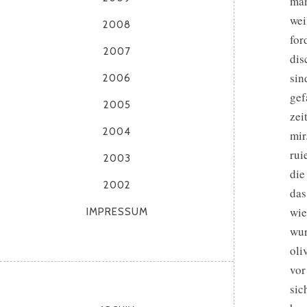
man
wei
2008
for
2007
dis
sin
2006
gef
2005
zei
2004
mir
rui
2003
die
2002
das
wie
IMPRESSUM
wur
oli
vor
sic