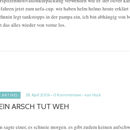
rspitzenmotivationkurpackung verwenden wie er. der oliver kahn.
 fahren jetzt zum uefa-cup. wir haben helm helmo heute erklärt w
 finnin legt tankstopps in der pampa ein, ich bin abhängig von
t das alles wieder von vorne los.
28. April 2006
0 Kommentare
von Huck
ARTIKEL
EIN ARSCH TUT WEH
n sagte einer, es schneie morgen. es gibt zudem keinen aufschw