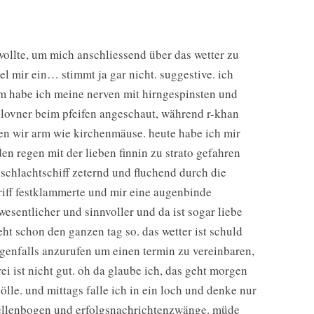
wollte, um mich anschliessend über das wetter zu
l mir ein… stimmt ja gar nicht. suggestive. ich
em habe ich meine nerven mit hirngespinsten und
ve lovner beim pfeifen angeschaut, während r-khan
ren wir arm wie kirchenmäuse. heute habe ich mir
n regen mit der lieben finnin zu strato gefahren
s schlachtschiff zeternd und fluchend durch die
iff festklammerte und mir eine augenbinde
 wesentlicher und sinnvoller und da ist sogar liebe
eht schon den ganzen tag so. das wetter ist schuld
genfalls anzurufen um einen termin zu vereinbaren,
rei ist nicht gut. oh da glaube ich, das geht morgen
ölle. und mittags falle ich in ein loch und denke nur
er ellenbogen und erfolgsnachrichtenzwänge. müde