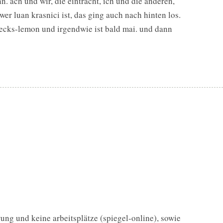
 ach und wir, die eintracht, ich und die anderen,
er luan krasnici ist, das ging auch nach hinten los.
 becks-lemon und irgendwie ist bald mai. und dann
ung und keine arbeitsplätze (spiegel-online), sowie