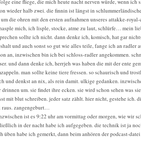
folge eine fliege, die mich heute nacht nerven würde, wenn ich 
on wieder halb zwei. die finnin ist längst in schlummerländisch
 um die ohren mit den ersten aufnahmen unseres attakke-royal-
hasple mich, ich lisple, stocke, atme zu laut, schlürfe… mein li
prechen sollte ich nicht. dann denke ich, komisch, hat gar nicht
shalt und auch sonst so gut wie alles teile, fange ich an radler a
on an, inzwischen bin ich bei schloss-radler angekommen. schm
ser. und dann denke ich, herrjeh was haben die mit der ente gema
zappeln. man sollte keine tiere fressen. so schaurisch und trost
ch und denkst an nix, als rein damit. ulkige gedanken. inzwisch
r drinnen um. sie findet ihre ecken. sie wird schon sehen was sie
st mit blut schreiben. jeder satz zählt. hier nicht, gestehe ich.
l raus. zangengeburt…
zwischen ist es 9:22 uhr am vormittag oder morgen, wie wir sc
ließlich in der nacht habe ich aufgegeben. die technik ist ja no
h üben habe ich gemerkt, dann beim anhören der podcast-datei is