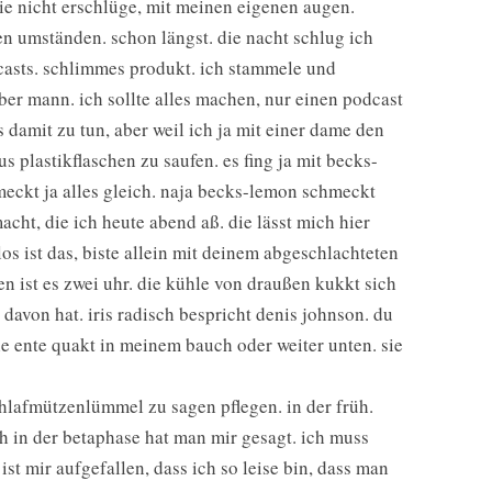
sie nicht erschlüge, mit meinen eigenen augen.
en umständen. schon längst. die nacht schlug ich
casts. schlimmes produkt. ich stammele und
eber mann. ich sollte alles machen, nur einen podcast
s damit zu tun, aber weil ich ja mit einer dame den
us plastikflaschen zu saufen. es fing ja mit becks-
eckt ja alles gleich. naja becks-lemon schmeckt
cht, die ich heute abend aß. die lässt mich hier
los ist das, biste allein mit deinem abgeschlachteten
en ist es zwei uhr. die kühle von draußen kukkt sich
 davon hat. iris radisch bespricht denis johnson. du
 die ente quakt in meinem bauch oder weiter unten. sie
hlafmützenlümmel zu sagen pflegen. in der früh.
ch in der betaphase hat man mir gesagt. ich muss
t mir aufgefallen, dass ich so leise bin, dass man