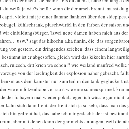
 sich in der nacht. sie meint: ?bis du da bist, habe ich längst 
l, du weißt ja wie?s heißt: wenn dir der arsch brennt, musst du 
d capri. violett mit je einer flamme flankiert über den sidepipes.
cokugel, kühlschrank, plüschwürfel in den farben der saison u
d wir einbildungsbürger. ?zwei nette damen haben mich aus der
ahren… usw.? sagt das kikoehn a.ka finnin, die. das sorgenbarom
tung von gestern. ein dringendes zeichen, dass einem langweilig
. bestimmt ist er abgesoffen, gleich wird das kikoehn hier anru
esch, ruiesch, ditt krien wa schon!? wie weiland manfred wolke w
 vorzüge von der leichtigkeit der explosion näher gebracht. fällt
 benzin aus dem kanister nur zum teil in den tank gegluckert is
der wie ein fotzenhobel. er surrt wie eine schneuzprimel. kramme
de der fc bayern mal wieder pokalsieger. ich wüsste gar nicht, 
ver kahn sich dann freut. der freut sich ja so sehr, dass man das 
 sich hin gefreut hat, das habe ich mir gedacht: der ist bestimmt
h rum, aber mit denen kann der gar nichts anfangen, weil die nä