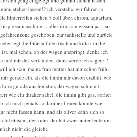
den ersten gang eingelegt und gummi stehen lassen.
gummi stehen lassen!? ich verstehe. wir fahren ja
 die hinterreifen stehen 7 zoll über. chrom, aquarium,
nd espressomaschine… alles drin. sie wissen ja… so
 gefahrenzone geschoben, zur tankstelle und zurück
eter legt die füße auf den tisch und kukkt in die
 ist. mal sehen, ob der wagen anspringt, denke ich
fen und mir das verkünden. dann werde ich sagen: ?
ill ich sein. meine frau mutter hat mir schon früh
 mir gerade ein, als die finnin mir davon erzählt, wie
t. höre gerade aus houston, der wagen schmiert
rt wie ein thraker säbel. die finnin gibt gas. vorher
ob ich mich jemals so darüber freuen könnte wie
gar nicht fassen kann. und als oliver kahn sich so
 total einsam, der kahn. der hat zwar lauter leute um
mlich nicht die gleiche