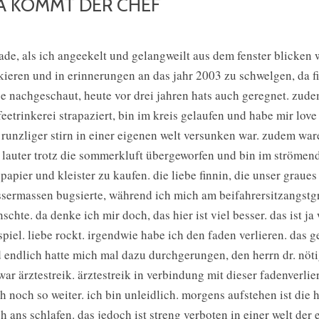
A KOMMT DER CHEF
ade, als ich angeekelt und gelangweilt aus dem fenster blicken 
ieren und in erinnerungen an das jahr 2003 zu schwelgen, da fie
e nachgeschaut, heute vor drei jahren hats auch geregnet. zud
feetrinkerei strapaziert, bin im kreis gelaufen und habe mir lo
 runzliger stirn in einer eigenen welt versunken war. zudem wa
 lauter trotz die sommerkluft übergeworfen und bin im strömende
papier und kleister zu kaufen. die liebe finnin, die unser graue
sermassen bugsierte, während ich mich am beifahrersitzangstgr
schte. da denke ich mir doch, das hier ist viel besser. das ist ja
spiel. liebe rockt. irgendwie habe ich den faden verlieren. das g
 endlich hatte mich mal dazu durchgerungen, den herrn dr. nöti
war ärztestreik. ärztestreik in verbindung mit dieser fadenverlie
h noch so weiter. ich bin unleidlich. morgens aufstehen ist die h
h ans schlafen. das jedoch ist streng verboten in einer welt d