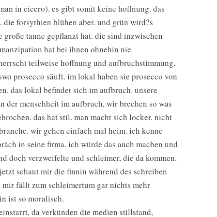
an in cicero). es gibt somit keine hoffnung. das
en. die forsythien blühen aber. und grün wird?s
ie große tanne gepflanzt hat. die sind inzwischen
 emanzipation hat bei ihnen ohnehin nie
herrscht teilweise hoffnung und aufbruchstimmung,
swo prosecco säuft. im lokal haben sie prosecco von
en. das lokal befindet sich im aufbruch. unsere
inn der menschheit im aufbruch, wir brechen so was
brochen. das hat stil. man macht sich locker. nicht
 branche. wir gehen einfach mal heim. ich kenne
präch in seine firma. ich würde das auch machen und
nd doch verzweifelte und schleimer, die da kommen.
jetzt schaut mir die finnin während des schreiben
 mir fällt zum schleimertum gar nichts mehr
n ist so moralisch.
nstarrt, da verkünden die medien stillstand,