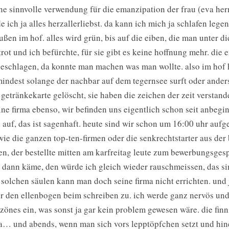
ne sinnvolle verwendung für die emanzipation der frau (eva herm
de ich ja alles herzallerliebst. da kann ich mich ja schlafen leg
ußen im hof. alles wird grün, bis auf die eiben, die man unter d
trot und ich befürchte, für sie gibt es keine hoffnung mehr. die
eschlagen, da konnte man machen was man wollte. also im hof 
indest solange der nachbar auf dem tegernsee surft oder ander
 getränkekarte gelöscht, sie haben die zeichen der zeit verstand
ine firma ebenso, wir befinden uns eigentlich schon seit anbeg
 auf, das ist sagenhaft. heute sind wir schon um 16:00 uhr aufge
wie die ganzen top-ten-firmen oder die senkrechtstarter aus der
en, der bestellte mitten am karfreitag leute zum bewerbungsges
 dann käme, den würde ich gleich wieder rauschmeissen, das si
 solchen säulen kann man doch seine firma nicht errichten. und 
r den ellenbogen beim schreiben zu. ich werde ganz nervös und
zönes ein, was sonst ja gar kein problem gewesen wäre. die finni
a… und abends, wenn man sich vors lepptöpfchen setzt und hinei