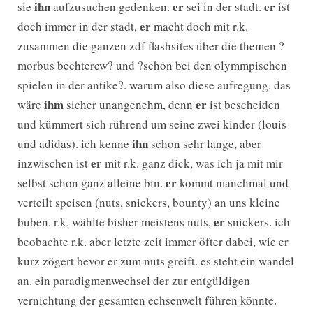
ihn
er
er
sie
aufzusuchen gedenken.
sei in der stadt.
ist
er
doch immer in der stadt,
macht doch mit r.k.
zusammen die ganzen zdf flashsites über die themen ?
morbus bechterew? und ?schon bei den olymmpischen
spielen in der antike?. warum also diese aufregung, das
ihm
er
wäre
sicher unangenehm, denn
ist bescheiden
und kümmert sich rührend um seine zwei kinder (louis
ihn
und adidas). ich kenne
schon sehr lange, aber
er
inzwischen ist
mit r.k. ganz dick, was ich ja mit mir
er
selbst schon ganz alleine bin.
kommt manchmal und
verteilt speisen (nuts, snickers, bounty) an uns kleine
er
buben. r.k. wählte bisher meistens nuts,
snickers. ich
beobachte r.k. aber letzte zeit immer öfter dabei, wie er
kurz zögert bevor er zum nuts greift. es steht ein wandel
an. ein paradigmenwechsel der zur entgüldigen
vernichtung der gesamten echsenwelt führen könnte.