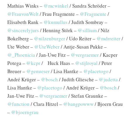
Mathias Winks –
@mcwinkel
/ Sandra Schröder –
@FrauvonWelt
/ Frau Fragmente –
@Fragmente
/
Elisabeth Rank –
@kumullus
/ Judith Sombray –
@sincerelyjurs
/ Henning Störk –
@sillium
/ Nilz
Bokelberg –
@nilzenburger
/ Udo Reiter –
@mdrreiter
/
Ute Weber –
@UteWeber
/ Antje-Susan Pukke –
@_Phoenicia
/ Jan-Uwe Fitz –
@vergraemer
/ Kacper
Potega –
@kcpr
/ Huck Haas –
@stijlroyal
/ Peter
Breuer –
@genueser
/ Lisa Hantke –
@placetogo
/
André Krüger –
@bosch
/ Judith Gliesche –
@judetta
/
Lisa Hantke –
@placetogo
/ André Krüger –
@bosch
/
Jan-Uwe Fitz –
@vergraemer
/ Stefan Graunke –
@function
/ Clara Hitzel –
@bangpowww
/ Bjoern Grau
–
@bjoerngrau