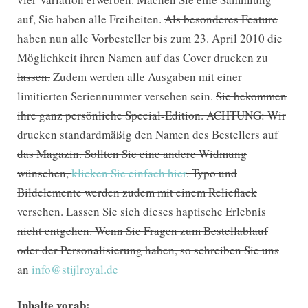
auf, Sie haben alle Freiheiten.
Als besonderes Feature
haben nun alle Vorbesteller bis zum 23. April 2010 die
Möglichkeit ihren Namen auf das Cover drucken zu
lassen.
Zudem werden alle Ausgaben mit einer
limitierten Seriennummer versehen sein.
Sie bekommen
ihre ganz persönliche Special-Edition. ACHTUNG: Wir
drucken standardmäßig den Namen des Bestellers auf
das Magazin. Sollten Sie eine andere Widmung
wünschen,
klicken Sie einfach hier
. Typo und
Bildelemente werden zudem mit einem Relieflack
versehen. Lassen Sie sich dieses haptische Erlebnis
nicht entgehen. Wenn Sie Fragen zum Bestellablauf
oder der Personalisierung haben, so schreiben Sie uns
an
info@stijlroyal.de
Inhalte vorab: