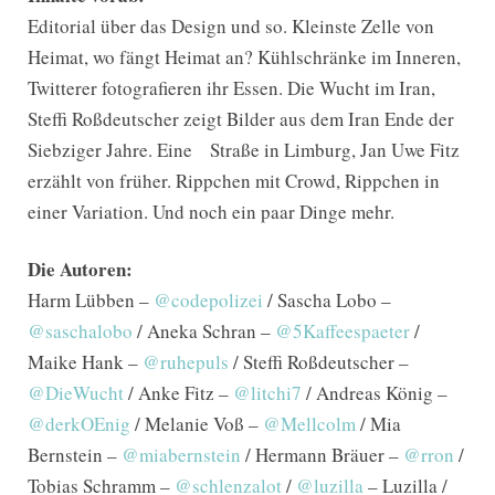
Editorial über das Design und so. Kleinste Zelle von
Heimat, wo fängt Heimat an? Kühlschränke im Inneren,
Twitterer fotografieren ihr Essen. Die Wucht im Iran,
Steffi Roßdeutscher zeigt Bilder aus dem Iran Ende der
Siebziger Jahre. Eine Straße in Limburg, Jan Uwe Fitz
erzählt von früher. Rippchen mit Crowd, Rippchen in
einer Variation. Und noch ein paar Dinge mehr.
Die Autoren:
Harm Lübben –
@codepolizei
/ Sascha Lobo –
@saschalobo
/ Aneka Schran –
@5Kaffeespaeter
/
Maike Hank –
@ruhepuls
/ Steffi Roßdeutscher –
@DieWucht
/ Anke Fitz –
@litchi7
/ Andreas König –
@derkOEnig
/ Melanie Voß –
@Mellcolm
/ Mia
Bernstein –
@miabernstein
/ Hermann Bräuer –
@rron
/
Tobias Schramm –
@schlenzalot
/
@luzilla
– Luzilla /