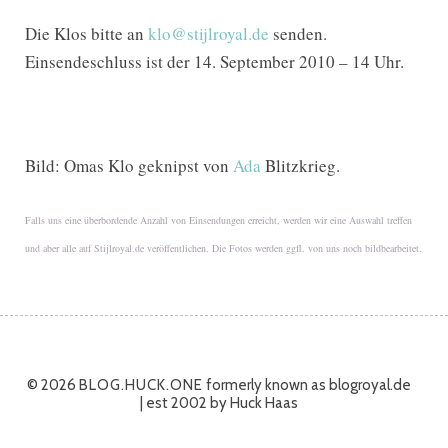
Die Klos bitte an
klo@stijlroyal.de
senden.
Einsendeschluss ist der 14. September 2010 – 14 Uhr.
Bild: Omas Klo geknipst von
Ada
Blitzkrieg.
Falls uns eine überbordende Anzahl von Einsendungen erreicht, werden wir eine Auswahl treffen
und aber alle auf Stijlroyal.de veröffentlichen. Die Fotos werden ggfl. von uns noch bildbearbeitet.
© 2026
BLOG.HUCK.ONE
formerly known as blogroyal.de
| est 2002 by Huck Haas