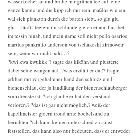
wasserkocher an und brühe mir grünen tee auf. eine
ganze kanne und die kipp ich mir rein. maßlos wie ein
wal sich plankton durch die barten siebt, so glu glu
glu… läufts teelein im schlunde gleich einem flussbett
im tessin hinab. und mein name soll nicht pello osarios
martius pankratio anderson von tschakoski zirmoweir
sein, wenn wir nicht bald…?
?kwi kwa kwukkk!? sagte das kiköhn und plusterte
dabei seine wangen auf. ?was erzählt er da?? fragte
erkhan mit vorgehaltener hand den schlozz emil
bienenschlau, der ja landläufig der bienenschlauberger
vom dienste ist, ?ich glaube er hat den verstand
verloren.? ?das ist gar nicht möglich,? weiß der
kapellmeister gjoern trond arne boebelsund zu
berichten ?ich kann keinen unterschied zu sonst
feststellen. das kann also nur bedeuten, dass er entweder