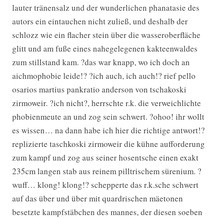
lauter tränensalz und der wunderlichen phanatasie des
autors ein eintauchen nicht zuließ, und deshalb der
schlozz wie ein flacher stein über die wasseroberfläche
glitt und am fuße eines nahegelegenen kakteenwaldes
zum stillstand kam. ?das war knapp, wo ich doch an
aichmophobie leide!? ?ich auch, ich auch!? rief pello
osarios martius pankratio anderson von tschakoski
zirmoweir. ?ich nicht?, herrschte r.k. die verweichlichte
phobienmeute an und zog sein schwert. ?ohoo! ihr wollt
es wissen… na dann habe ich hier die richtige antwort!?
replizierte taschkoski zirmoweir die kühne aufforderung
zum kampf und zog aus seiner hosentsche einen exakt
235cm langen stab aus reinem pilltrischem sürenium. ?
wuff… klong! klong!? schepperte das r.k.sche schwert
auf das über und über mit quardrischen mäetonen
besetzte kampfstäbchen des mannes, der diesen soeben