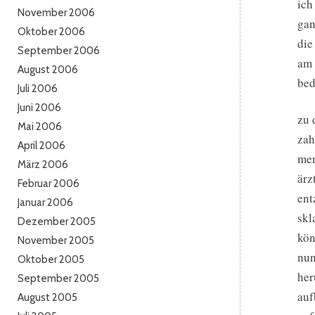
ich
November 2006
gan
Oktober 2006
die
September 2006
am 
August 2006
bed
Juli 2006
Juni 2006
zu 
Mai 2006
zah
April 2006
men
März 2006
ärz
Februar 2006
ent
Januar 2006
skl
Dezember 2005
kön
November 2005
nun
Oktober 2005
her
September 2005
auf
August 2005