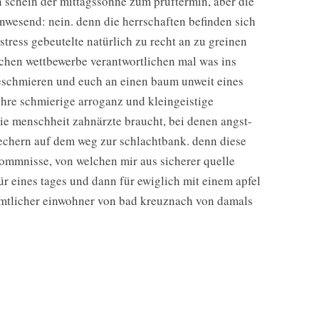
n schein der mittagssonne zum prüftermin, aber die
anwesend: nein. denn die herrschaften befinden sich
tress gebeutelte natürlich zu recht an zu greinen
ichen wettbewerbe verantwortlichen mal was ins
beschmieren und euch an einen baum unweit eines
ihre schmierige arroganz und kleingeistige
die menschheit zahnärzte braucht, bei denen angst-
echern auf dem weg zur schlachtbank. denn diese
rkommnisse, von welchen mir aus sicherer quelle
ür eines tages und dann für ewiglich mit einem apfel
ämtlicher einwohner von bad kreuznach von damals