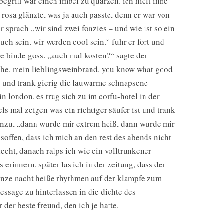
egriff war einen imbel zu quarzen. ich hielt inne
l rosa glänzte, was ja auch passte, denn er war von
 sprach „wir sind zwei fonzies – und wie ist so ein
ch sein. wir werden cool sein.“ fuhr er fort und
ie binde goss. „auch mal kosten?“ sagte der
iche. mein lieblingsweinbrand. you know what good
nd und trank gierig die lauwarme schnapsene
n london. es trug sich zu im corfu-hotel in der
s mal zeigen was ein richtiger säufer ist und trank
hinzu, „dann wurde mir extrem heiß, dann wurde mir
soffen, dass ich mich an den rest des abends nicht
lecht, danach ralps ich wie ein volltrunkener
erinnern. später las ich in der zeitung, dass der
ganze nacht heiße rhythmen auf der klampfe zum
ssage zu hinterlassen in die dichte des
er beste freund, den ich je hatte.