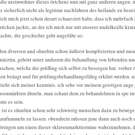
 die ureinwohner dieses örtchens nun mit ganz anderen augen. 
z sicherlich nicht als legitime nachfahren des heilands zu beze
 ich mich jetzt schon derart echauviert habe, dass ich mehrfach
rücken juckte, an der ich mich nur mit unserer nudelkralle kratz
achte. die geschichte geht ungefähr so:
den diversen und ohnehin schon äußerst komplizierten und me
närztin, gehört unter anderem die behandlung von lebenden und
schen, welche der prüfling sich selbst zu besorgen hat. vorher
ten beäugt und für prüfungsbehandlungsfähig erklärt werden. un
zieht sich meiner kenntnis. ich sehe vor meinem geistigen au
avenmärkten ähneln. man schaut dem zu behandelnten in spe ins
nte es sein.
 ist es ohnehin schon sehr schwierig menschen dazu zu bewegen
umfummeln zu lassen. obendrein müssen jene dann auch noch ei
bringen um einen dieser sklavenmarkttermine wahrzunehmen. d