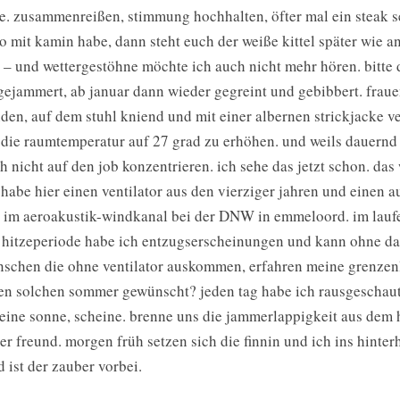
te. zusammenreißen, stimmung hochhalten, öfter mal ein steak s
o mit kamin habe, dann steht euch der weiße kittel später wie a
 – und wettergestöhne möchte ich auch nicht mehr hören. bitte 
gejammert, ab januar dann wieder gegreint und gebibbert. fraue
den, auf dem stuhl kniend und mit einer albernen strickjacke ve
die raumtemperatur auf 27 grad zu erhöhen. und weils dauernd 
h nicht auf den job konzentrieren. ich sehe das jetzt schon. da
 habe hier einen ventilator aus den vierziger jahren und einen a
 im aeroakustik-windkanal bei der DNW in emmeloord. im laufe
 hitzeperiode habe ich entzugserscheinungen und kann ohne das
schen die ohne ventilator auskommen, erfahren meine grenzen
en solchen sommer gewünscht? jeden tag habe ich rausgeschaut 
eine sonne, scheine. brenne uns die jammerlappigkeit aus dem h
er freund. morgen früh setzen sich die finnin und ich ins hinte
d ist der zauber vorbei.