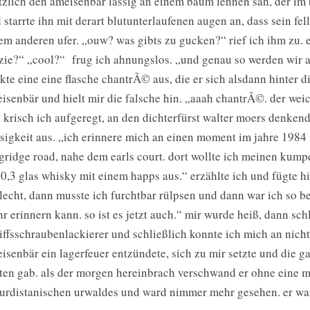
tzlich den ameisenbär lässig an einem baum lehnen sah, der im b
 starrte ihn mit derart blutunterlaufenen augen an, dass sein fel
em anderen ufer. „ouw? was gibts zu gucken?“ rief ich ihm zu. er
zie?“ „cool?“ frug ich ahnungslos. „und genau so werden wir au
kte eine eine flasche chantrÃ© aus, die er sich alsdann hinter d
isenbär und hielt mir die falsche hin. „aaah chantrÃ©. der we
“ krisch ich aufgeregt, an den dichterfürst walter moers denke
ssigkeit aus. „ich erinnere mich an einen moment im jahre 1984 i
gridge road, nahe dem earls court. dort wollte ich meinen kumpel
 0,3 glas whisky mit einem happs aus.“ erzählte ich und fügte 
lecht, dann musste ich furchtbar rülpsen und dann war ich so be
r erinnern kann. so ist es jetzt auch.“ mir wurde heiß, dann sch
iffsschraubenlackierer und schließlich konnte ich mich an nichts 
isenbär ein lagerfeuer entzündete, sich zu mir setzte und die 
ten gab. als der morgen hereinbrach verschwand er ohne eine me
urdistanischen urwaldes und ward nimmer mehr gesehen. er war d