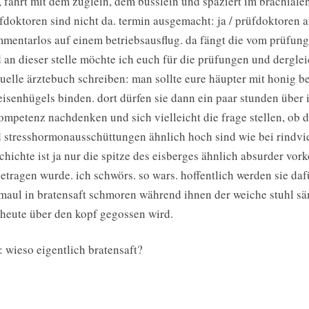
, fährt mit dem züglein, dem büsslein und spaziert im brachiale
fdoktoren sind nicht da. termin ausgemacht: ja / prüfdoktoren 
mentarlos auf einem betriebsausflug. da fängt die vom prüfungs
 an dieser stelle möchte ich euch für die prüfungen und dergle
tuelle ärztebuch schreiben: man sollte eure häupter mit honig 
isenhügels binden. dort dürfen sie dann ein paar stunden über 
ompetenz nachdenken und sich vielleicht die frage stellen, ob 
 stresshormonausschüttungen ähnlich hoch sind wie bei rindvi
chichte ist ja nur die spitze des eisberges ähnlich absurder vo
etragen wurde. ich schwörs. so wars. hoffentlich werden sie daf
maul in bratensaft schmoren während ihnen der weiche stuhl s
 heute über den kopf gegossen wird.
.: wieso eigentlich bratensaft?