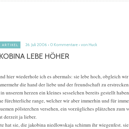
26. Juli 2006
0 Kommentare
von Huck
ARTIKEL
AKOBINA LEBE HÖHER
und hier wiederhole ich es abermals: sie lebe hoch, obgleich w
mermehr die hand der liebe und der freundschaft zu erstrecke
 in unserem herzen ein kleines sesselchen bereits gestellt habe
ne fürchterliche range, welcher wir aber immerhin und für imme
uemen pölsterchen versehen, ein vorzügliches plätzchen zum verw
t derzeit ja lieber.
te hat sie, die jakobina niedlowskaja schimm ihr wiegenfest. sie 