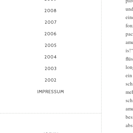
plö
und
2008
ein
2007
fon
pac
2006
ame
2005
is!
2004
flü
lon
2003
ein
2002
sch
meh
IMPRESSUM
sch
ame
bes
abs