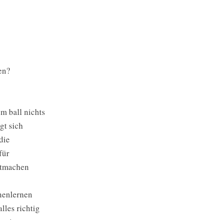
hen?
m ball nichts
gt sich
die
für
mitmachen
nenlernen
lles richtig