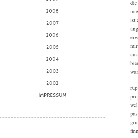
die
müs
2008
ist
2007
ang
2006
erw
mir
2005
aus
2004
bie
wan
2003
2002
rüp
IMPRESSUM
pro
wel
pas
grü
fin