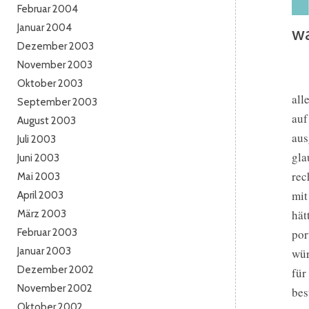
Februar 2004
Januar 2004
wa
Dezember 2003
November 2003
Oktober 2003
all
September 2003
auf
August 2003
aus
Juli 2003
gla
Juni 2003
rec
Mai 2003
mit
April 2003
hät
März 2003
Februar 2003
por
Januar 2003
wür
Dezember 2002
für
November 2002
bes
Oktober 2002