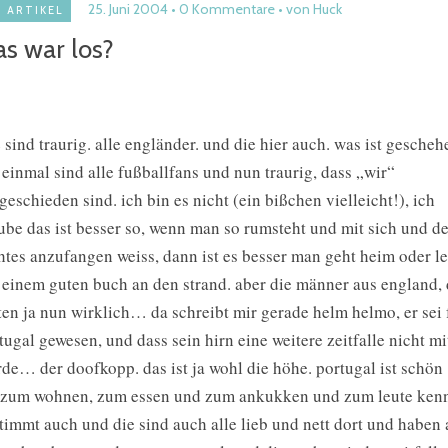
25. Juni 2004
0 Kommentare
von Huck
ARTIKEL
s war los?
e sind traurig. alle engländer. und die hier auch. was ist gesche
 einmal sind alle fußballfans und nun traurig, dass „wir“
geschieden sind. ich bin es nicht (ein bißchen vielleicht!), ich
ube das ist besser so, wenn man so rumsteht und mit sich und de
htes anzufangen weiss, dann ist es besser man geht heim oder le
 einem guten buch an den strand. aber die männer aus england, 
ten ja nun wirklich… da schreibt mir gerade helm helmo, er sei 
tugal gewesen, und dass sein hirn eine weitere zeitfalle nicht 
de… der doofkopp. das ist ja wohl die höhe. portugal ist schön
 zum wohnen, zum essen und zum ankukken und zum leute ken
timmt auch und die sind auch alle lieb und nett dort und haben a