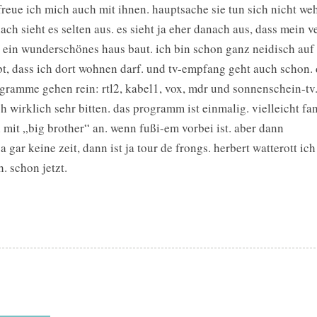
freue ich mich auch mit ihnen. hauptsache sie tun sich nicht weh
ach sieht es selten aus. es sieht ja eher danach aus, dass mein v
 ein wunderschönes haus baut. ich bin schon ganz neidisch auf
bt, dass ich dort wohnen darf. und tv-empfang geht auch schon. 
gramme gehen rein: rtl2, kabel1, vox, mdr und sonnenschein-tv
h wirklich sehr bitten. das programm ist einmalig. vielleicht fa
 mit „big brother“ an. wenn fußi-em vorbei ist. aber dann
 ja gar keine zeit, dann ist ja tour de frongs. herbert watterott ich
h. schon jetzt.