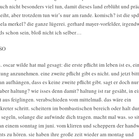
auch nicht besonders viel tun, damit dieses land erblüht und prä
eiht, aber trotzdem tun wir’s nur am rande. komisch? ist die sp
ela merkel? die ganze lügerei. gerhard mayer-vorfelder, irgend
ds schon sein, bloß nicht ich selber…
SO
. oscar wilde hat mal gesagt: die erste pflicht im leben ist es, ei
tung anzunehmen. eine zweite pflicht gibt es nicht. und jetzt bitt
an aufhängen, dass es keine zweite pflicht gibt. sagt er doch nur
 aber haltung? wie isses denn damit? haltung ist rar gesäht, in e
t aus feiglingen. verabschieden vom mittelmaß. das wäre ein
kreter schritt. scheitern im bombastischen bereich oder halt du
t segeln, solange die aufwinde dich tragen. macht mal was. so si
an einem sonntag im juni. vom klirren und scheppern der handw
hts zu hören. sie haben ihre große zeit wieder am montag und