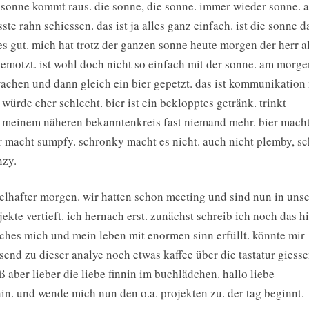
 sonne kommt raus. die sonne, die sonne. immer wieder sonne. 
ste rahn schiessen. das ist ja alles ganz einfach. ist die sonne d
 es gut. mich hat trotz der ganzen sonne heute morgen der herr 
emotzt. ist wohl doch nicht so einfach mit der sonne. am morge
achen und dann gleich ein bier gepetzt. das ist kommunikation
 würde eher schlecht. bier ist ein beklopptes getränk. trinkt
 meinem näheren bekanntenkreis fast niemand mehr. bier macht
r macht sumpfy. schronky macht es nicht. auch nicht plemby, s
zy.
elhafter morgen. wir hatten schon meeting und sind nun in uns
jekte vertieft. ich hernach erst. zunächst schreib ich noch das hi
ches mich und mein leben mit enormen sinn erfüllt. könnte mir
send zu dieser analye noch etwas kaffee über die tastatur giesse
ß aber lieber die liebe finnin im buchlädchen. hallo liebe
nin. und wende mich nun den o.a. projekten zu. der tag beginnt.