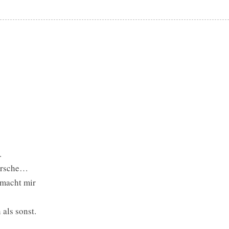
…
kirsche…
 macht mir
als sonst.