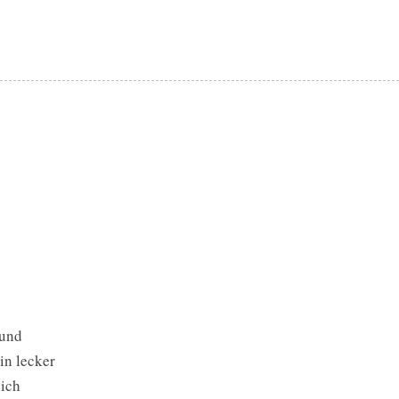
 und
in lecker
eich