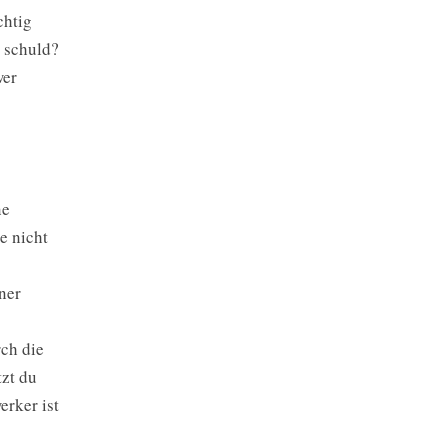
chtig
d schuld?
wer
ne
e nicht
iner
rch die
tzt du
erker ist