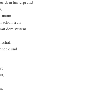
aus dem hintergrund
a,
alfmann
n schon früh
 mit dem system.
 schal.
chneck und
ere
er,
n.