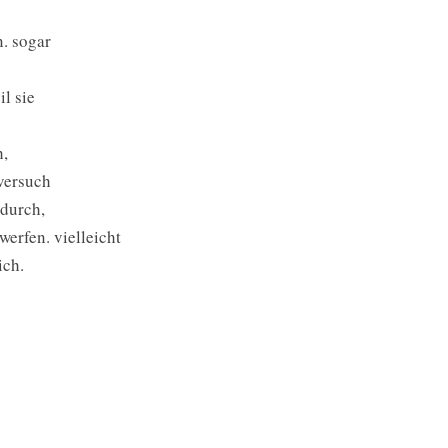
. sogar
il sie
h,
 versuch
adurch,
erfen. vielleicht
ich.