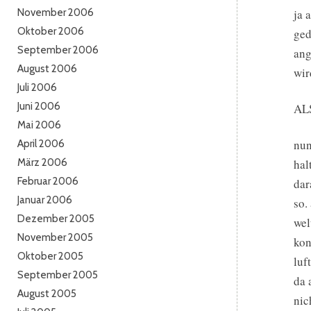
November 2006
ja 
Oktober 2006
ged
September 2006
ang
August 2006
wir
Juli 2006
Juni 2006
AL
Mai 2006
nun
April 2006
März 2006
hal
Februar 2006
dar
Januar 2006
so.
Dezember 2005
wel
November 2005
kon
Oktober 2005
luf
September 2005
da 
August 2005
nic