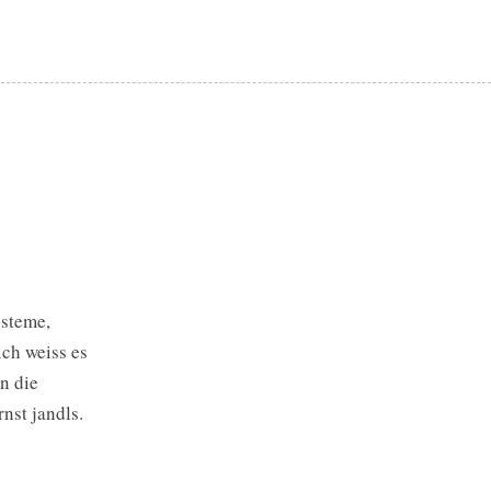
ysteme,
ch weiss es
n die
nst jandls.