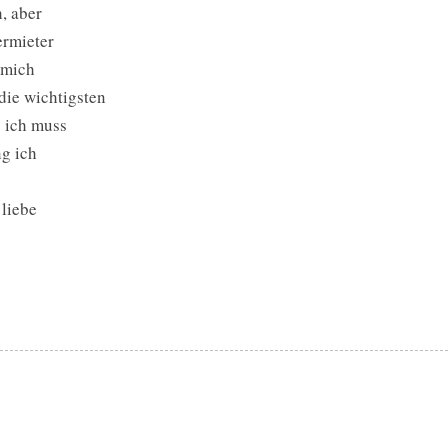
, aber
ermieter
 mich
die wichtigsten
. ich muss
ng ich
 liebe