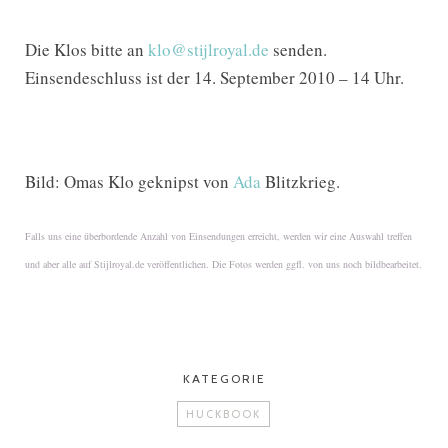
Die Klos bitte an
klo@stijlroyal.de
senden.
Einsendeschluss ist der 14. September 2010 – 14 Uhr.
Bild: Omas Klo geknipst von
Ada
Blitzkrieg.
Falls uns eine überbordende Anzahl von Einsendungen erreicht, werden wir eine Auswahl treffen
und aber alle auf Stijlroyal.de veröffentlichen. Die Fotos werden ggfl. von uns noch bildbearbeitet.
KATEGORIE
HUCKBOOK